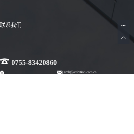
联系我们
0755-83420860
amb@ambition.com.cn
深圳市龙华新区工业东路利金城科技工业园7栋1、5、6层
热门搜索：
变频器
通用变频器
变频器厂家
企业分站
|
网站地图
|
RSS
|
XML
|
您有
7
条未读询盘信息！