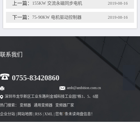
上一篇：
155KW 交流永磁同步电机
2019-08-16
下一篇：
75-90KW 电机驱动控制器
2019-08-16
联系我们
0755-83420860
amb@ambition.com.cn
深圳市龙华新区工业东路利金城科技工业园7栋1、5、6层
热门搜索：
变频器
通用变频器
变频器厂家
企业分站
|
网站地图
|
RSS
|
XML
|
您有
7
条未读询盘信息！
Copyright © 深圳市安邦信电子有限公司 备案号：
粤ICP备2023081420号