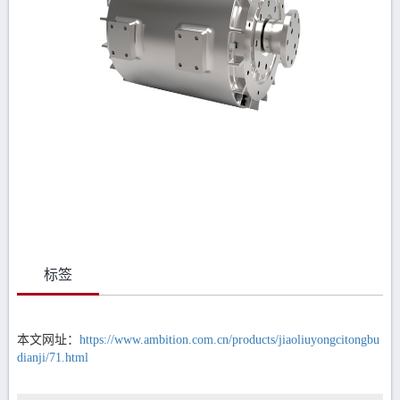
标签
本文网址：
https://www.ambition.com.cn/products/jiaoliuyongcitongbu
dianji/71.html